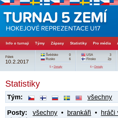
Info o turnaji
Týmy
Zápasy
Statistiky
Pro média
Švédsko
0
USA
3
Pátek
Rusko
6
Finsko
2p
10.2.2017
5 •
Detaily
6 •
Detaily
Statistiky
Tým:
všechny
Posty:
všechny
•
brankáři
•
hráči 