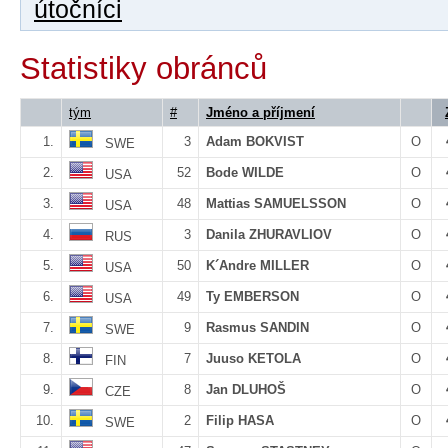
útočníci
Statistiky obránců
tým
#
Jméno a příjmení
1.
3
Adam BOKVIST
O
SWE
2.
52
Bode WILDE
O
USA
3.
48
Mattias SAMUELSSON
O
USA
4.
3
Danila ZHURAVLIOV
O
RUS
5.
50
K´Andre MILLER
O
USA
6.
49
Ty EMBERSON
O
USA
7.
9
Rasmus SANDIN
O
SWE
8.
7
Juuso KETOLA
O
FIN
9.
8
Jan DLUHOŠ
O
CZE
10.
2
Filip HASA
O
SWE