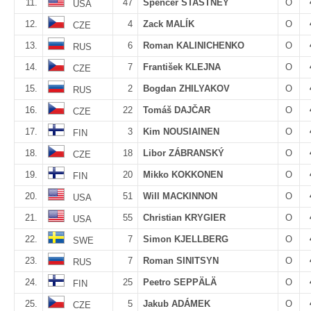
11.
47
Spencer STASTNEY
O
USA
12.
4
Zack MALÍK
O
CZE
13.
6
Roman KALINICHENKO
O
RUS
14.
7
František KLEJNA
O
CZE
15.
2
Bogdan ZHILYAKOV
O
RUS
16.
22
Tomáš DAJČAR
O
CZE
17.
3
Kim NOUSIAINEN
O
FIN
18.
18
Libor ZÁBRANSKÝ
O
CZE
19.
20
Mikko KOKKONEN
O
FIN
20.
51
Will MACKINNON
O
USA
21.
55
Christian KRYGIER
O
USA
22.
7
Simon KJELLBERG
O
SWE
23.
7
Roman SINITSYN
O
RUS
24.
25
Peetro SEPPÄLÄ
O
FIN
25.
5
Jakub ADÁMEK
O
CZE