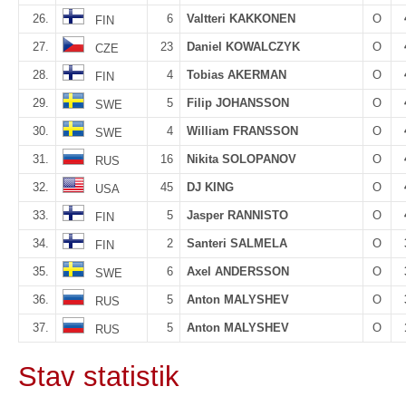
26.
6
Valtteri KAKKONEN
O
FIN
27.
23
Daniel KOWALCZYK
O
CZE
28.
4
Tobias AKERMAN
O
FIN
29.
5
Filip JOHANSSON
O
SWE
30.
4
William FRANSSON
O
SWE
31.
16
Nikita SOLOPANOV
O
RUS
32.
45
DJ KING
O
USA
33.
5
Jasper RANNISTO
O
FIN
34.
2
Santeri SALMELA
O
FIN
35.
6
Axel ANDERSSON
O
SWE
36.
5
Anton MALYSHEV
O
RUS
37.
5
Anton MALYSHEV
O
RUS
Stav statistik