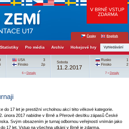
Česky
English
Statistiky
Pro média
Archiv
Hokejové hry
0
USA
3
Rusko
1
Sobota
6
Finsko
2p
Finsko
2
11.2.2017
6 •
Detaily
7 •
Detaily
rnaji
 do 17 let je prestižní vrcholnou akcí této věkové kategorie.
12. února 2017 nabídne v Brně a Přerově desítku zápasů České
nska. Svým obsazením je turnaj odbornou veřejností vnímán jako
ů do 17 let. Vstup na všechna utkání v Brně je zdarma.