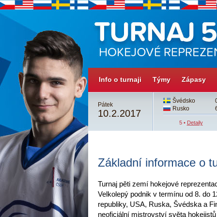
Info o turnaji
Týmy
Zápasy
3
Česko
3
Švédsko
Pátek
4
Švédsko
4sn
Rusko
10.2.2017
4 •
Detaily
5 •
Detaily
Základní informace o tu
Turnaj pěti zemí hokejové reprezentace
Velkolepý podnik v termínu od 8. do 
republiky, USA, Ruska, Švédska a Fi
neoficiální mistrovství světa hokejist