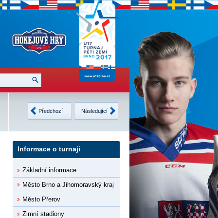
Česko
2
Finsko
3
Neděle
USA
4
Švédsko
4
Předchozí
Následující
12.2.2017
8 •
Detaily
9 •
Detaily
Informace o turnaji
Základní informace
Město Brno a Jihomoravský kraj
Město Přerov
Zimní stadiony