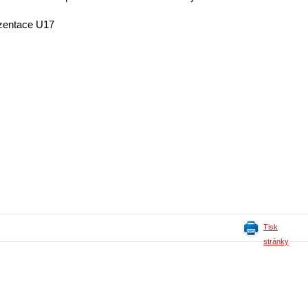
ezentace U17
Tisk
stránky