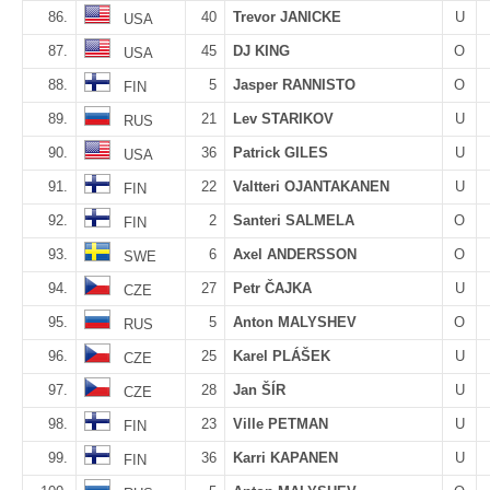
86.
40
Trevor JANICKE
U
USA
87.
45
DJ KING
O
USA
88.
5
Jasper RANNISTO
O
FIN
89.
21
Lev STARIKOV
U
RUS
90.
36
Patrick GILES
U
USA
91.
22
Valtteri OJANTAKANEN
U
FIN
92.
2
Santeri SALMELA
O
FIN
93.
6
Axel ANDERSSON
O
SWE
94.
27
Petr ČAJKA
U
CZE
95.
5
Anton MALYSHEV
O
RUS
96.
25
Karel PLÁŠEK
U
CZE
97.
28
Jan ŠÍR
U
CZE
98.
23
Ville PETMAN
U
FIN
99.
36
Karri KAPANEN
U
FIN