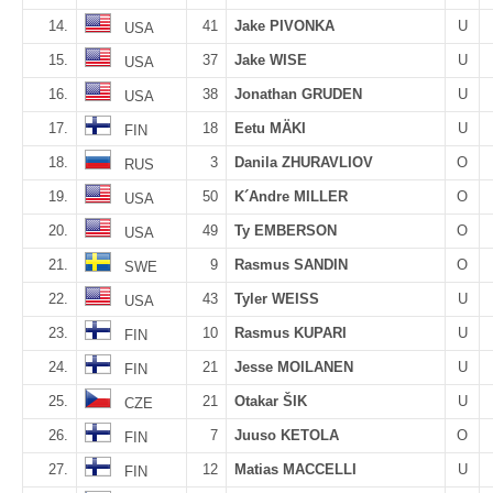
14.
41
Jake PIVONKA
U
USA
15.
37
Jake WISE
U
USA
16.
38
Jonathan GRUDEN
U
USA
17.
18
Eetu MÄKI
U
FIN
18.
3
Danila ZHURAVLIOV
O
RUS
19.
50
K´Andre MILLER
O
USA
20.
49
Ty EMBERSON
O
USA
21.
9
Rasmus SANDIN
O
SWE
22.
43
Tyler WEISS
U
USA
23.
10
Rasmus KUPARI
U
FIN
24.
21
Jesse MOILANEN
U
FIN
25.
21
Otakar ŠIK
U
CZE
26.
7
Juuso KETOLA
O
FIN
27.
12
Matias MACCELLI
U
FIN