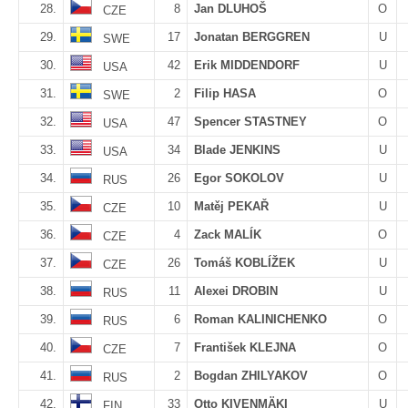
28.
8
Jan DLUHOŠ
O
CZE
29.
17
Jonatan BERGGREN
U
SWE
30.
42
Erik MIDDENDORF
U
USA
31.
2
Filip HASA
O
SWE
32.
47
Spencer STASTNEY
O
USA
33.
34
Blade JENKINS
U
USA
34.
26
Egor SOKOLOV
U
RUS
35.
10
Matěj PEKAŘ
U
CZE
36.
4
Zack MALÍK
O
CZE
37.
26
Tomáš KOBLÍŽEK
U
CZE
38.
11
Alexei DROBIN
U
RUS
39.
6
Roman KALINICHENKO
O
RUS
40.
7
František KLEJNA
O
CZE
41.
2
Bogdan ZHILYAKOV
O
RUS
42.
33
Otto KIVENMÄKI
U
FIN