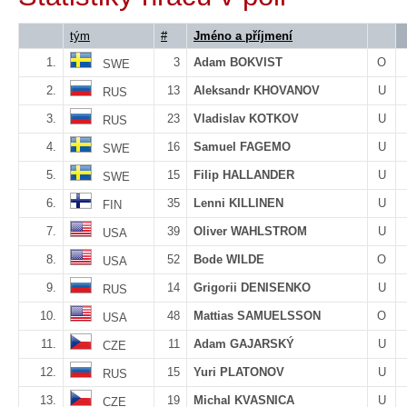
tým
#
Jméno a příjmení
1.
3
Adam BOKVIST
O
SWE
2.
13
Aleksandr KHOVANOV
U
RUS
3.
23
Vladislav KOTKOV
U
RUS
4.
16
Samuel FAGEMO
U
SWE
5.
15
Filip HALLANDER
U
SWE
6.
35
Lenni KILLINEN
U
FIN
7.
39
Oliver WAHLSTROM
U
USA
8.
52
Bode WILDE
O
USA
9.
14
Grigorii DENISENKO
U
RUS
10.
48
Mattias SAMUELSSON
O
USA
11.
11
Adam GAJARSKÝ
U
CZE
12.
15
Yuri PLATONOV
U
RUS
13.
19
Michal KVASNICA
U
CZE