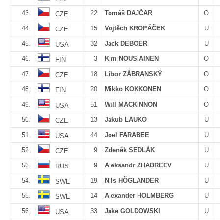
43.
22
Tomáš DAJČAR
O
CZE
44.
15
Vojtěch KROPÁČEK
U
CZE
45.
32
Jack DEBOER
U
USA
46.
3
Kim NOUSIAINEN
O
FIN
47.
18
Libor ZÁBRANSKÝ
O
CZE
48.
20
Mikko KOKKONEN
O
FIN
49.
51
Will MACKINNON
O
USA
50.
13
Jakub LAUKO
U
CZE
51.
44
Joel FARABEE
U
USA
52.
9
Zdeněk SEDLÁK
U
CZE
53.
9
Aleksandr ZHABREEV
U
RUS
54.
19
Nils HÖGLANDER
U
SWE
55.
14
Alexander HOLMBERG
U
SWE
56.
33
Jake GOLDOWSKI
U
USA