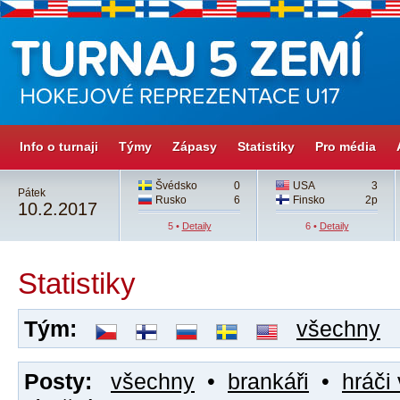
Info o turnaji
Týmy
Zápasy
Statistiky
Pro média
Švédsko
0
USA
3
Pátek
Rusko
6
Finsko
2p
10.2.2017
5 •
Detaily
6 •
Detaily
Statistiky
Tým:
všechny
Posty:
všechny
•
brankáři
•
hráči 