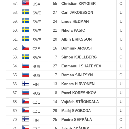
57.
55
Christian KRYGIER
O
USA
58.
27
Carl JAKOBSSON
U
SWE
59.
24
Linus HEDMAN
U
SWE
60.
21
Nikola PASIC
U
SWE
61.
20
Albin ERIKSSON
U
SWE
62.
16
Dominik ARNOŠT
U
CZE
63.
7
Simon KJELLBERG
O
SWE
64.
27
Emmanuil SHAFEYEV
U
RUS
65.
7
Roman SINITSYN
O
RUS
66.
13
Konsta HIRVONEN
U
FIN
67.
8
Pavel KORESHKOV
U
RUS
68.
14
Vojtěch STŘONDALA
U
CZE
69.
29
Matěj SVOBODA
U
CZE
70.
25
Peetro SEPPÄLÄ
O
FIN
71.
5
Jakub ADÁMEK
O