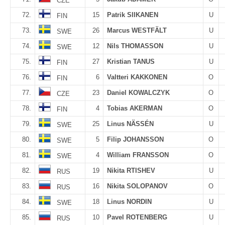
CZE
72.
15
Patrik SIIKANEN
U
FIN
73.
26
Marcus WESTFÄLT
U
SWE
74.
12
Nils THOMASSON
U
SWE
75.
27
Kristian TANUS
U
FIN
76.
6
Valtteri KAKKONEN
O
FIN
77.
23
Daniel KOWALCZYK
O
CZE
78.
4
Tobias AKERMAN
O
FIN
79.
25
Linus NÄSSÉN
U
SWE
80.
5
Filip JOHANSSON
O
SWE
81.
4
William FRANSSON
O
SWE
82.
19
Nikita RTISHEV
U
RUS
83.
16
Nikita SOLOPANOV
O
RUS
84.
18
Linus NORDIN
U
SWE
85.
10
Pavel ROTENBERG
U
RUS