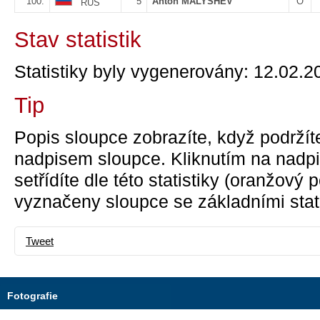
100.
5
Anton MALYSHEV
O
RUS
Stav statistik
Statistiky byly vygenerovány: 12.02.2
Tip
Popis sloupce zobrazíte, když podržít
nadpisem sloupce. Kliknutím na nadpi
setřídíte dle této statistiky (oranžový
vyznačeny sloupce se základními stati
Tweet
Fotografie