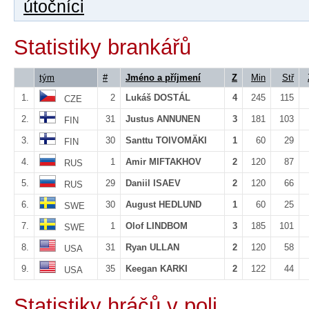
útočníci
Statistiky brankářů
tým
#
Jméno a příjmení
Z
Min
Stř
1.
2
Lukáš DOSTÁL
4
245
115
CZE
2.
31
Justus ANNUNEN
3
181
103
FIN
3.
30
Santtu TOIVOMÄKI
1
60
29
FIN
4.
1
Amir MIFTAKHOV
2
120
87
RUS
5.
29
Daniil ISAEV
2
120
66
RUS
6.
30
August HEDLUND
1
60
25
SWE
7.
1
Olof LINDBOM
3
185
101
SWE
8.
31
Ryan ULLAN
2
120
58
USA
9.
35
Keegan KARKI
2
122
44
USA
Statistiky hráčů v poli