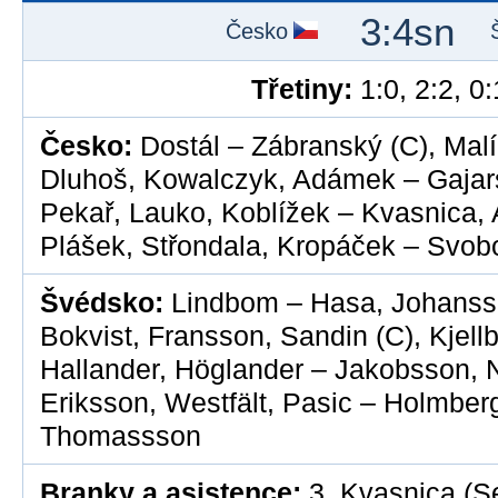
3:4sn
Česko
Třetiny:
1:0, 2:2, 0:
Česko:
Dostál – Zábranský (C), Malík
Dluhoš, Kowalczyk, Adámek – Gajars
Pekař, Lauko, Koblížek – Kvasnica, 
Plášek, Střondala, Kropáček – Svob
Švédsko:
Lindbom – Hasa, Johanss
Bokvist, Fransson, Sandin (C), Kjel
Hallander, Höglander – Jakobsson, 
Eriksson, Westfält, Pasic – Holmbe
Thomassson
Branky a asistence:
3. Kvasnica (Se