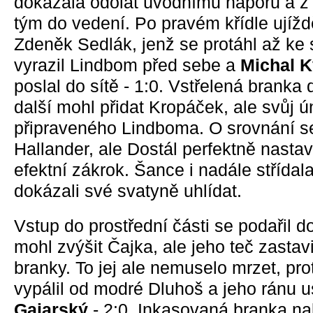
dokázala odolat úvodnímu náporu a z 
tým do vedení. Po pravém křídle ujíž
Zdeněk Sedlák, jenž se protáhl až ke
vyrazil Lindbom před sebe a
Michal K
poslal do sítě - 1:0. Vstřelená brank
další mohl přidat Kropáček, ale svůj 
připraveného Lindboma. O srovnání s
Hallander, ale Dostál perfektně nastav
efektní zákrok. Šance i nadále střídal
dokázali své svatyně uhlídat.
Vstup do prostřední části se podařil 
mohl zvýšit Čajka, ale jeho teč zastav
branky. To jej ale nemuselo mrzet, pro
vypálil od modré Dluhoš a jeho ránu 
Gajarský
- 2:0. Inkasovaná branka n