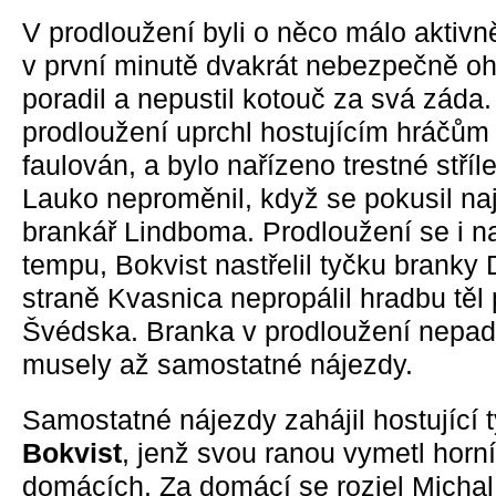
V prodloužení byli o něco málo aktivn
v první minutě dvakrát nebezpečně ohro
poradil a nepustil kotouč za svá záda.
prodloužení uprchl hostujícím hráčům 
faulován, a bylo nařízeno trestné stří
Lauko neproměnil, když se pokusil naj
brankář Lindboma. Prodloužení se i 
tempu, Bokvist nastřelil tyčku branky
straně Kvasnica nepropálil hradbu těl
Švédska. Branka v prodloužení nepad
musely až samostatné nájezdy.
Samostatné nájezdy zahájil hostující
Bokvist
, jenž svou ranou vymetl horn
domácích. Za domácí se rozjel Michal