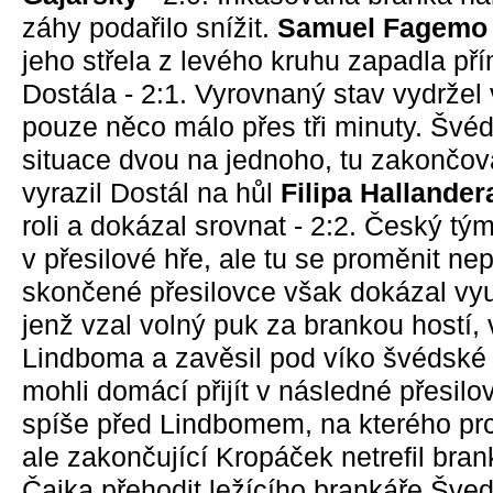
záhy podařilo snížit.
Samuel Fagemo
jeho střela z levého kruhu zapadla pří
Dostála - 2:1. Vyrovnaný stav vydrže
pouze něco málo přes tři minuty. Švéd
situace dvou na jednoho, tu zakončov
vyrazil Dostál na hůl
Filipa Hallander
roli a dokázal srovnat - 2:2. Český tý
v přesilové hře, ale tu se proměnit ne
skončené přesilovce však dokázal vy
jenž vzal volný puk za brankou hostí, v
Lindboma a zavěsil pod víko švédské 
mohli domácí přijít v následné přesilov
spíše před Lindbomem, na kterého prc
ale zakončující Kropáček netrefil bra
Čajka přehodit ležícího brankáře Šved