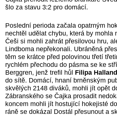
šlo za stavu 3:2 pro domácí.
Poslední perioda začala opatrným hok
nechtěl udělat chybu, která by mohla
Češi si mohli zahrát přesilovou hru, al
Lindboma nepřekonali. Ubráněná přes
těm se krátce před polovinou třetí třet
rychlém přechodu do pásma se ke stří
Berggren, jenž trefil hůl
Filipa Hallan
do sítě. Domácí, hnaní brněnským publ
skvělých 2148 diváků, mohli jít opět d
Zábranského se Čajka prosadit nedoká
koncem mohli jít hostující hokejisté do
ráně se dokázal Dostál přesunout a skrý