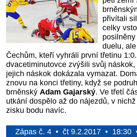
pěti zemí 
brněnským
přivítali 
celky vst
posilněny
duelu, ale
Čechům, kteří vyhráli první třetinu 1:0
dvacetiminutovce zvýšili svůj náskok,
jejich náskok dokázala vymazat. Domá
znovu na konci třetiny, když se podruh
brněnský
Adam Gajarský
. Ve třetí č
utkání dospělo až do nájezdů, v nichž
zisku bodu navíc.
Zápas č. 4 • čt 9.2.2017 • 18:30