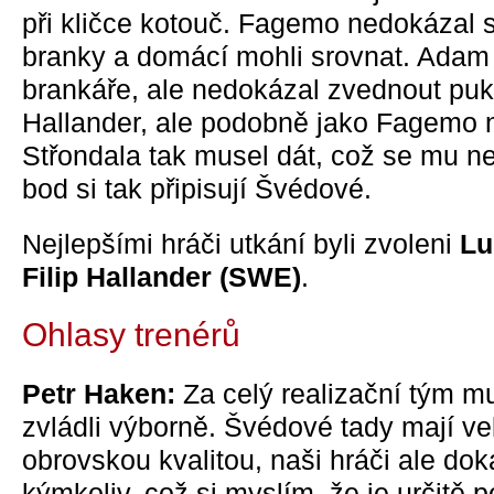
při kličce kotouč. Fagemo nedokázal s
branky a domácí mohli srovnat. Adam G
brankáře, ale nedokázal zvednout pu
Hallander, ale podobně jako Fagemo ne
Střondala tak musel dát, což se mu 
bod si tak připisují Švédové.
Nejlepšími hráči utkání byli zvoleni
Lu
Filip Hallander (SWE)
.
Ohlasy trenérů
Petr Haken:
Za celý realizační tým mu
zvládli výborně. Švédové tady mají ve
obrovskou kvalitou, naši hráči ale dok
kýmkoliv, což si myslím, že je určitě 