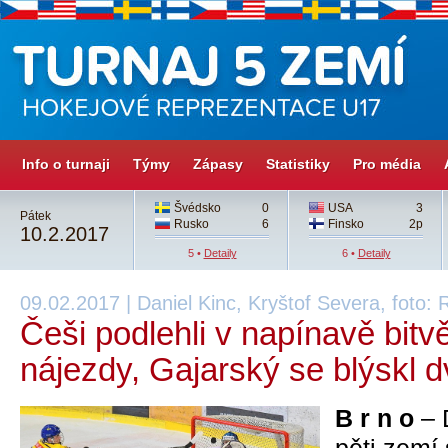
Info o turnaji
Týmy
Zápasy
Statistiky
Pro média
Švédsko
0
USA
3
Pátek
Rusko
6
Finsko
2p
10.2.2017
5 •
Detaily
6 •
Detaily
09.02.2017 | Daniel Kinc, Kryštof Severa, foto
Češi podlehli v napínavě bit
nájezdy, Gajarský se blýskl 
B r n o
– 