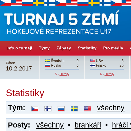
Info o turnaji
Týmy
Zápasy
Statistiky
Pro média
Švédsko
0
USA
3
Pátek
Rusko
6
Finsko
2p
10.2.2017
5 •
Detaily
6 •
Detaily
Statistiky
Tým:
všechny
Posty:
všechny
•
brankáři
•
hráči 