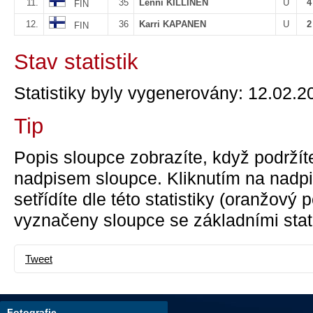
11.
35
Lenni KILLINEN
U
4
FIN
12.
36
Karri KAPANEN
U
2
FIN
Stav statistik
Statistiky byly vygenerovány: 12.02.2
Tip
Popis sloupce zobrazíte, když podržít
nadpisem sloupce. Kliknutím na nadpi
setřídíte dle této statistiky (oranžový
vyznačeny sloupce se základními stati
Tweet
Fotografie