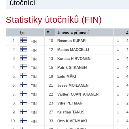
útočníci
Statistiky útočníků (FIN)
tým
#
Jméno a příjmení
Z
1.
10
Rasmus KUPARI
U
4
FIN
2.
12
Matias MACCELLI
U
4
FIN
3.
13
Konsta HIRVONEN
U
4
FIN
4.
15
Patrik SIIKANEN
U
4
FIN
5.
18
Eetu MÄKI
U
4
FIN
6.
21
Jesse MOILANEN
U
4
FIN
7.
22
Valtteri OJANTAKANEN
U
3
FIN
8.
23
Ville PETMAN
U
2
FIN
9.
27
Kristian TANUS
U
4
FIN
10.
33
Otto KIVENMÄKI
U
4
FIN