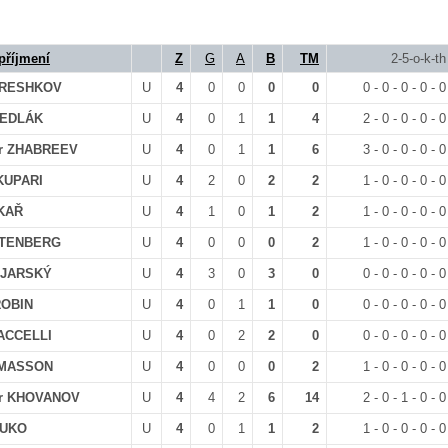
příjmení
Z
G
A
B
TM
2-5-o-k-th
ORESHKOV
U
4
0
0
0
0
0 - 0 - 0 - 0 - 0
SEDLÁK
U
4
0
1
1
4
2 - 0 - 0 - 0 - 0
dr ZHABREEV
U
4
0
1
1
6
3 - 0 - 0 - 0 - 0
KUPARI
U
4
2
0
2
2
1 - 0 - 0 - 0 - 0
EKAŘ
U
4
1
0
1
2
1 - 0 - 0 - 0 - 0
OTENBERG
U
4
0
0
0
2
1 - 0 - 0 - 0 - 0
AJARSKÝ
U
4
3
0
3
0
0 - 0 - 0 - 0 - 0
ROBIN
U
4
0
1
1
0
0 - 0 - 0 - 0 - 0
MACCELLI
U
4
0
2
2
0
0 - 0 - 0 - 0 - 0
OMASSON
U
4
0
0
0
2
1 - 0 - 0 - 0 - 0
dr KHOVANOV
U
4
4
2
6
14
2 - 0 - 1 - 0 - 0
AUKO
U
4
0
1
1
2
1 - 0 - 0 - 0 - 0