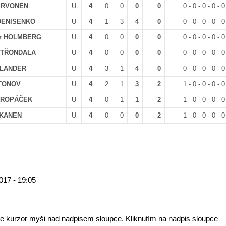
HIRVONEN
U
4
0
0
0
0
0 - 0 - 0 - 0 - 0
 DENISENKO
U
4
1
3
4
0
0 - 0 - 0 - 0 - 0
er HOLMBERG
U
4
0
0
0
0
0 - 0 - 0 - 0 - 0
 STŘONDALA
U
4
0
0
0
0
0 - 0 - 0 - 0 - 0
ALLANDER
U
4
3
1
4
0
0 - 0 - 0 - 0 - 0
ATONOV
U
4
2
1
3
2
1 - 0 - 0 - 0 - 0
 KROPÁČEK
U
4
0
1
1
2
1 - 0 - 0 - 0 - 0
IIKANEN
U
4
0
0
0
2
1 - 0 - 0 - 0 - 0
017 - 19:05
te kurzor myši nad nadpisem sloupce. Kliknutím na nadpis sloupce