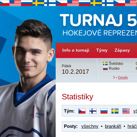
Info o turnaji
Týmy
Zápasy
3
Česko
3
Švédsko
Pátek
4
Švédsko
4sn
Rusko
10.2.2017
4 •
Detaily
5 •
Detaily
Statistiky
Tým:
v
Posty:
všechny
•
brankáři
•
hráči