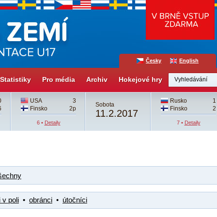
Česky
English
Statistiky
Pro média
Archiv
Hokejové hry
0
USA
3
Rusko
1
Sobota
6
Finsko
2p
Finsko
2
11.2.2017
6 •
Detaily
7 •
Detaily
šechny
 v poli
•
obránci
•
útočníci