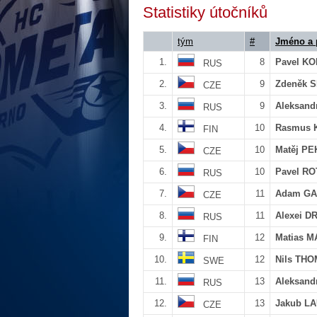
Statistiky útočníků
tým
#
Jméno a 
1.
8
Pavel K
RUS
2.
9
Zdeněk 
CZE
3.
9
Aleksan
RUS
4.
10
Rasmus 
FIN
5.
10
Matěj P
CZE
6.
10
Pavel R
RUS
7.
11
Adam G
CZE
8.
11
Alexei D
RUS
9.
12
Matias 
FIN
10.
12
Nils TH
SWE
11.
13
Aleksan
RUS
12.
13
Jakub L
CZE