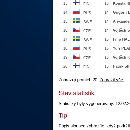
13.
13
Konsta 
FIN
14.
14
Grigorii
RUS
15.
14
Alexand
SWE
16.
14
Vojtěch
CZE
17.
15
Filip H
SWE
18.
15
Yuri PL
RUS
19.
15
Vojtěch
CZE
20.
15
Patrik S
FIN
Zobrazuji prvních 20.
Zobrazit vše.
Stav statistik
Statistiky byly vygenerovány: 12.02.2
Tip
Popis sloupce zobrazíte, když podrží