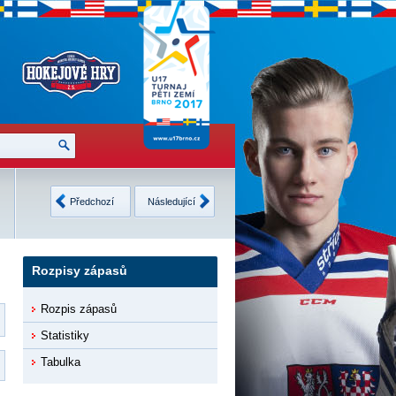
Česko
2
Finsko
3
Neděle
USA
4
Švédsko
4
Předchozí
Následující
12.2.2017
8 •
Detaily
9 •
Detaily
Rozpisy zápasů
Rozpis zápasů
Statistiky
Tabulka