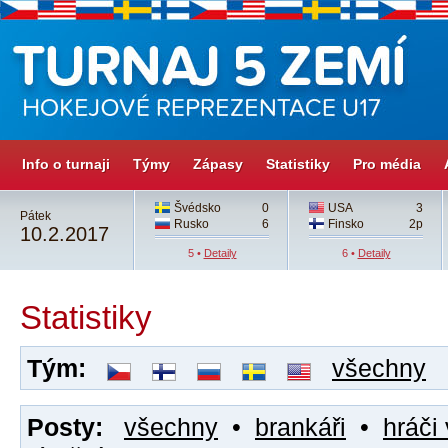
Info o turnaji
Týmy
Zápasy
Statistiky
Pro média
Švédsko
0
USA
3
Pátek
Rusko
6
Finsko
2p
10.2.2017
5 •
Detaily
6 •
Detaily
Statistiky
Tým:
všechny
Posty:
všechny
•
brankáři
•
hráči 