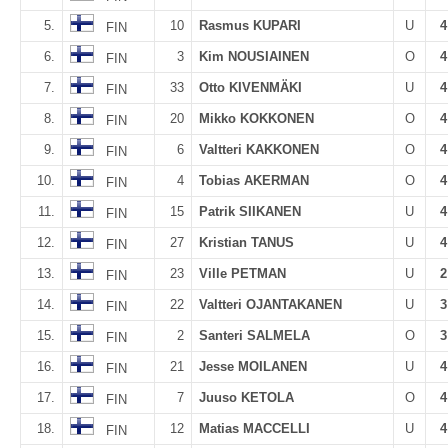
5.
10
Rasmus KUPARI
U
4
FIN
6.
3
Kim NOUSIAINEN
O
4
FIN
7.
33
Otto KIVENMÄKI
U
4
FIN
8.
20
Mikko KOKKONEN
O
4
FIN
9.
6
Valtteri KAKKONEN
O
4
FIN
10.
4
Tobias AKERMAN
O
4
FIN
11.
15
Patrik SIIKANEN
U
4
FIN
12.
27
Kristian TANUS
U
4
FIN
13.
23
Ville PETMAN
U
2
FIN
14.
22
Valtteri OJANTAKANEN
U
3
FIN
15.
2
Santeri SALMELA
O
3
FIN
16.
21
Jesse MOILANEN
U
4
FIN
17.
7
Juuso KETOLA
O
4
FIN
18.
12
Matias MACCELLI
U
4
FIN