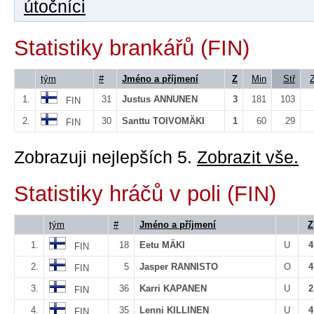
útočníci
Statistiky brankářů (FIN)
tým
#
Jméno a příjmení
Z
Min
Stř
1.
31
Justus ANNUNEN
3
181
103
FIN
2.
30
Santtu TOIVOMÄKI
1
60
29
FIN
Zobrazuji nejlepších 5.
Zobrazit vše.
Statistiky hráčů v poli (FIN)
tým
#
Jméno a příjmení
Z
1.
18
Eetu MÄKI
U
4
FIN
2.
5
Jasper RANNISTO
O
4
FIN
3.
36
Karri KAPANEN
U
2
FIN
4.
35
Lenni KILLINEN
U
4
FIN