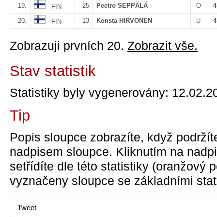
19.
25
Peetro SEPPÄLÄ
O
4
FIN
20.
13
Konsta HIRVONEN
U
4
FIN
Zobrazuji prvních 20.
Zobrazit vše.
Stav statistik
Statistiky byly vygenerovány: 12.02.2
Tip
Popis sloupce zobrazíte, když podržít
nadpisem sloupce. Kliknutím na nadpi
setřídíte dle této statistiky (oranžový
vyznačeny sloupce se základními stati
Tweet