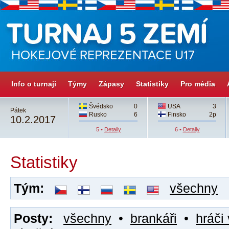
Info o turnaji
Týmy
Zápasy
Statistiky
Pro média
Švédsko
0
USA
3
Pátek
Rusko
6
Finsko
2p
10.2.2017
5 •
Detaily
6 •
Detaily
Statistiky
Tým:
všechny
Posty:
všechny
•
brankáři
•
hráči 