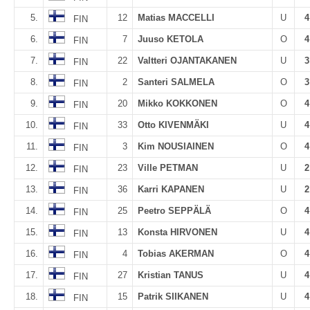
5.
12
Matias MACCELLI
U
4
FIN
6.
7
Juuso KETOLA
O
4
FIN
7.
22
Valtteri OJANTAKANEN
U
3
FIN
8.
2
Santeri SALMELA
O
3
FIN
9.
20
Mikko KOKKONEN
O
4
FIN
10.
33
Otto KIVENMÄKI
U
4
FIN
11.
3
Kim NOUSIAINEN
O
4
FIN
12.
23
Ville PETMAN
U
2
FIN
13.
36
Karri KAPANEN
U
2
FIN
14.
25
Peetro SEPPÄLÄ
O
4
FIN
15.
13
Konsta HIRVONEN
U
4
FIN
16.
4
Tobias AKERMAN
O
4
FIN
17.
27
Kristian TANUS
U
4
FIN
18.
15
Patrik SIIKANEN
U
4
FIN