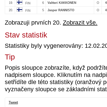
19.
6
Valtteri KAKKONEN
O
4
FIN
20.
5
Jasper RANNISTO
O
4
FIN
Zobrazuji prvních 20.
Zobrazit vše.
Stav statistik
Statistiky byly vygenerovány: 12.02.2
Tip
Popis sloupce zobrazíte, když podržít
nadpisem sloupce. Kliknutím na nadpi
setřídíte dle této statistiky (oranžový
vyznačeny sloupce se základními stati
Tweet