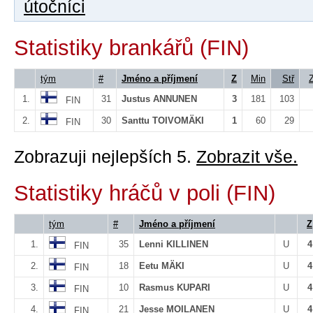
útočníci
Statistiky brankářů (FIN)
tým
#
Jméno a příjmení
Z
Min
Stř
1.
31
Justus ANNUNEN
3
181
103
FIN
2.
30
Santtu TOIVOMÄKI
1
60
29
FIN
Zobrazuji nejlepších 5.
Zobrazit vše.
Statistiky hráčů v poli (FIN)
tým
#
Jméno a příjmení
Z
1.
35
Lenni KILLINEN
U
4
FIN
2.
18
Eetu MÄKI
U
4
FIN
3.
10
Rasmus KUPARI
U
4
FIN
4.
21
Jesse MOILANEN
U
4
FIN