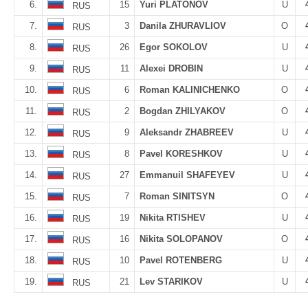
6.
15
Yuri PLATONOV
U
RUS
7.
3
Danila ZHURAVLIOV
O
RUS
8.
26
Egor SOKOLOV
U
RUS
9.
11
Alexei DROBIN
U
RUS
10.
6
Roman KALINICHENKO
O
RUS
11.
2
Bogdan ZHILYAKOV
O
RUS
12.
9
Aleksandr ZHABREEV
U
RUS
13.
8
Pavel KORESHKOV
U
RUS
14.
27
Emmanuil SHAFEYEV
U
RUS
15.
7
Roman SINITSYN
O
RUS
16.
19
Nikita RTISHEV
U
RUS
17.
16
Nikita SOLOPANOV
O
RUS
18.
10
Pavel ROTENBERG
U
RUS
19.
21
Lev STARIKOV
U
RUS