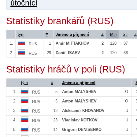
útočníci
Statistiky brankářů (RUS)
tým
#
Jméno a příjmení
Z
Min
Stř
Z
1.
1
Amir MIFTAKHOV
2
120
87
RUS
2.
29
Daniil ISAEV
2
120
66
RUS
Statistiky hráčů v poli (RUS)
tým
#
Jméno a příjmení
1.
5
Anton MALYSHEV
O
RUS
2.
5
Anton MALYSHEV
O
RUS
3.
13
Aleksandr KHOVANOV
U
RUS
4.
23
Vladislav KOTKOV
U
RUS
5.
14
Grigorii DENISENKO
U
RUS