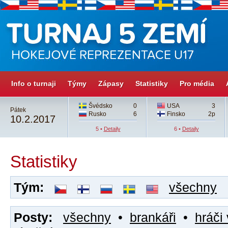
Info o turnaji
Týmy
Zápasy
Statistiky
Pro média
Švédsko
0
USA
3
Pátek
Rusko
6
Finsko
2p
10.2.2017
5 •
Detaily
6 •
Detaily
Statistiky
Tým:
všechny
Posty:
všechny
•
brankáři
•
hráči 