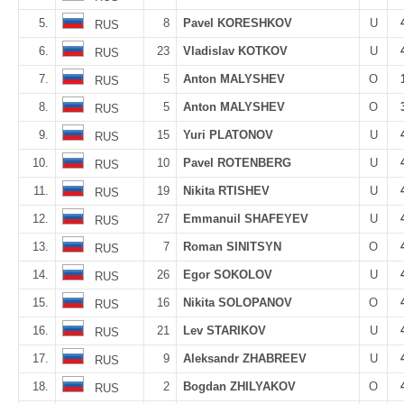
5.
8
Pavel KORESHKOV
U
RUS
6.
23
Vladislav KOTKOV
U
RUS
7.
5
Anton MALYSHEV
O
RUS
8.
5
Anton MALYSHEV
O
RUS
9.
15
Yuri PLATONOV
U
RUS
10.
10
Pavel ROTENBERG
U
RUS
11.
19
Nikita RTISHEV
U
RUS
12.
27
Emmanuil SHAFEYEV
U
RUS
13.
7
Roman SINITSYN
O
RUS
14.
26
Egor SOKOLOV
U
RUS
15.
16
Nikita SOLOPANOV
O
RUS
16.
21
Lev STARIKOV
U
RUS
17.
9
Aleksandr ZHABREEV
U
RUS
18.
2
Bogdan ZHILYAKOV
O
RUS