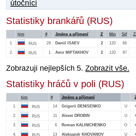
útočníci
Statistiky brankářů (RUS)
tým
#
Jméno a příjmení
Z
Min
Stř
Z
1.
29
Daniil ISAEV
2
120
66
RUS
2.
1
Amir MIFTAKHOV
2
120
87
RUS
Zobrazuji nejlepších 5.
Zobrazit vše.
Statistiky hráčů v poli (RUS)
tým
#
Jméno a příjmení
1.
14
Grigorii DENISENKO
U
RUS
2.
11
Alexei DROBIN
U
RUS
3.
6
Roman KALINICHENKO
O
RUS
4.
13
Aleksandr KHOVANOV
U
RUS