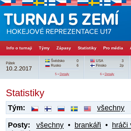
Info o turnaji
Týmy
Zápasy
Statistiky
Pro média
Švédsko
0
USA
3
Pátek
Rusko
6
Finsko
2p
10.2.2017
5 •
Detaily
6 •
Detaily
Statistiky
Tým:
všechny
Posty:
všechny
•
brankáři
•
hráči 