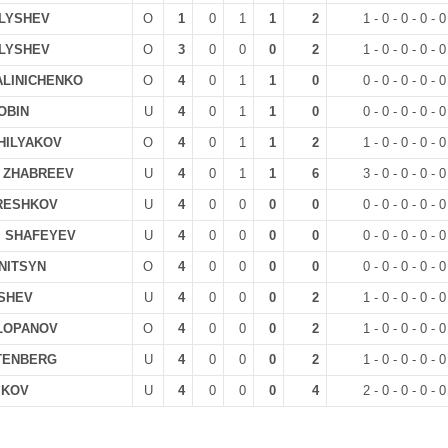
ALYSHEV
O
1
0
1
1
2
1 - 0 - 0 - 0 - 0
ALYSHEV
O
3
0
0
0
2
1 - 0 - 0 - 0 - 0
ALINICHENKO
O
4
0
1
1
0
0 - 0 - 0 - 0 - 0
ROBIN
U
4
0
1
1
0
0 - 0 - 0 - 0 - 0
HILYAKOV
O
4
0
1
1
2
1 - 0 - 0 - 0 - 0
r ZHABREEV
U
4
0
1
1
6
3 - 0 - 0 - 0 - 0
ORESHKOV
U
4
0
0
0
0
0 - 0 - 0 - 0 - 0
l SHAFEYEV
U
4
0
0
0
0
0 - 0 - 0 - 0 - 0
NITSYN
O
4
0
0
0
0
0 - 0 - 0 - 0 - 0
ISHEV
U
4
0
0
0
2
1 - 0 - 0 - 0 - 0
OLOPANOV
O
4
0
0
0
2
1 - 0 - 0 - 0 - 0
OTENBERG
U
4
0
0
0
2
1 - 0 - 0 - 0 - 0
IKOV
U
4
0
0
0
4
2 - 0 - 0 - 0 - 0