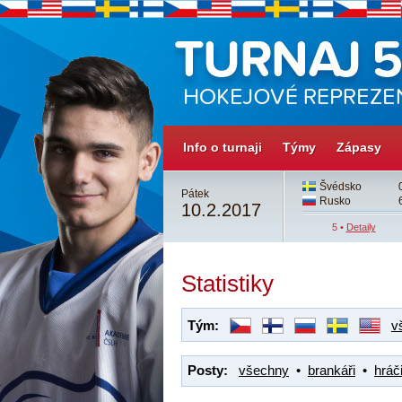
Info o turnaji
Týmy
Zápasy
3
Česko
3
Švédsko
Pátek
4
Švédsko
4sn
Rusko
10.2.2017
4 •
Detaily
5 •
Detaily
Statistiky
Tým:
v
Posty:
všechny
•
brankáři
•
hráči