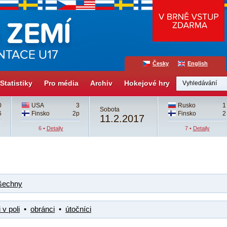
Česky
English
Statistiky
Pro média
Archiv
Hokejové hry
0
USA
3
Rusko
1
Sobota
6
Finsko
2p
Finsko
2
11.2.2017
6 •
Detaily
7 •
Detaily
šechny
 v poli
•
obránci
•
útočníci