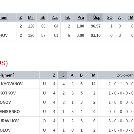
mení
Z
Min
Stř
Zás
Ink
Prů
Úsp
SO
A
TM
2
120
66
64
2
1,00
96,97
1
0
0
KHOV
2
120
87
81
6
3,00
93,10
0
0
0
US)
říjmení
Z
G
A
B
TM
2-5-o-k-th
r KHOVANOV
U
4
4
2
6
14
2 - 0 - 1 - 0 - 0
v KOTKOV
U
4
2
3
5
2
1 - 0 - 0 - 0 - 0
TONOV
U
4
2
1
3
2
1 - 0 - 0 - 0 - 0
 DENISENKO
U
4
1
3
4
0
0 - 0 - 0 - 0 - 0
HURAVLIOV
O
4
1
2
3
6
3 - 0 - 0 - 0 - 0
KOLOV
U
4
1
0
1
2
1 - 0 - 0 - 0 - 0