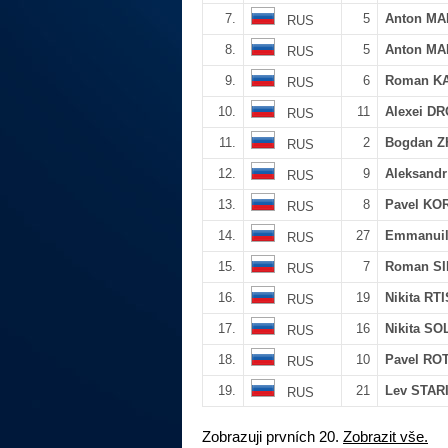
7.
5
Anton M
RUS
8.
5
Anton M
RUS
9.
6
Roman K
RUS
10.
11
Alexei D
RUS
11.
2
Bogdan Z
RUS
12.
9
Aleksand
RUS
13.
8
Pavel K
RUS
14.
27
Emmanui
RUS
15.
7
Roman SI
RUS
16.
19
Nikita RT
RUS
17.
16
Nikita S
RUS
18.
10
Pavel R
RUS
19.
21
Lev STAR
RUS
Zobrazuji prvních 20.
Zobrazit vše.