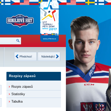
Česko
2
Finsko
3
Neděle
USA
4
Švédsko
4
Předchozí
Následující
12.2.2017
8 •
Detaily
9 •
Detaily
Rozpisy zápasů
Rozpis zápasů
Statistiky
Tabulka