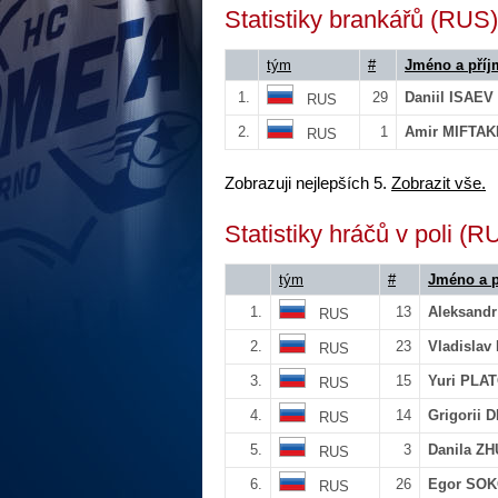
Statistiky brankářů (RUS)
tým
#
Jméno a příj
1.
29
Daniil ISAEV
RUS
2.
1
Amir MIFTA
RUS
Zobrazuji nejlepších 5.
Zobrazit vše.
Statistiky hráčů v poli (R
tým
#
Jméno a p
1.
13
Aleksand
RUS
2.
23
Vladisla
RUS
3.
15
Yuri PLA
RUS
4.
14
Grigorii
RUS
5.
3
Danila Z
RUS
6.
26
Egor SO
RUS