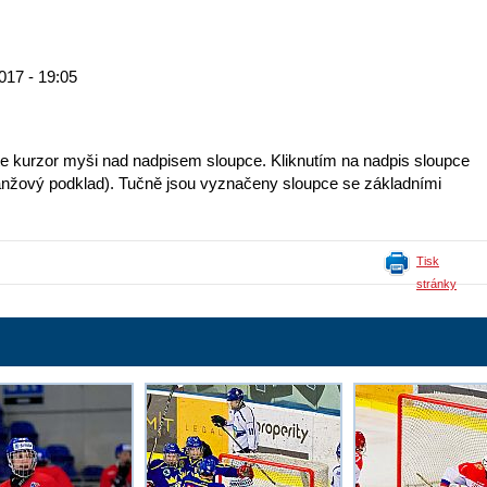
017 - 19:05
te kurzor myši nad nadpisem sloupce. Kliknutím na nadpis sloupce
 (oranžový podklad). Tučně jsou vyznačeny sloupce se základními
Tisk
stránky