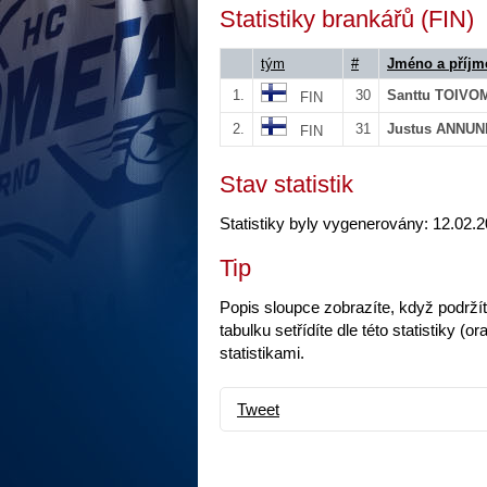
Statistiky brankářů (FIN)
tým
#
Jméno a příjm
1.
30
Santtu TOIVO
FIN
2.
31
Justus ANNU
FIN
Stav statistik
Statistiky byly vygenerovány: 12.02.2
Tip
Popis sloupce zobrazíte, když podrží
tabulku setřídíte dle této statistiky
statistikami.
Tweet