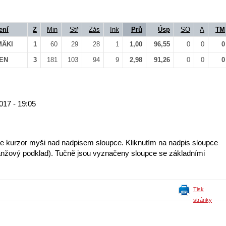
ení
Z
Min
Stř
Zás
Ink
Prů
Úsp
SO
A
TM
MÄKI
1
60
29
28
1
1,00
96,55
0
0
0
NEN
3
181
103
94
9
2,98
91,26
0
0
0
017 - 19:05
te kurzor myši nad nadpisem sloupce. Kliknutím na nadpis sloupce
 (oranžový podklad). Tučně jsou vyznačeny sloupce se základními
Tisk
stránky