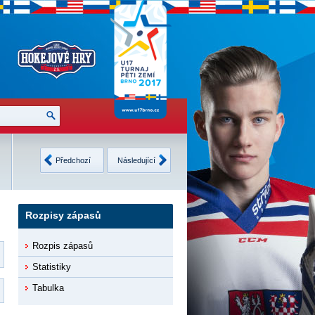
Česko
2
Finsko
3
Neděle
USA
4
Švédsko
4
Předchozí
Následující
12.2.2017
8 •
Detaily
9 •
Detaily
Rozpisy zápasů
Rozpis zápasů
Statistiky
Tabulka