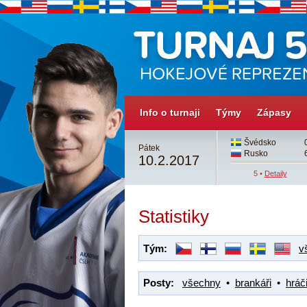
Info o turnaji
Týmy
Zápasy
3
Česko
3
Švédsko
Pátek
4
Švédsko
4sn
Rusko
10.2.2017
4 •
Detaily
5 •
Detaily
Statistiky
Tým:
v
Posty:
všechny
•
brankáři
•
hráči