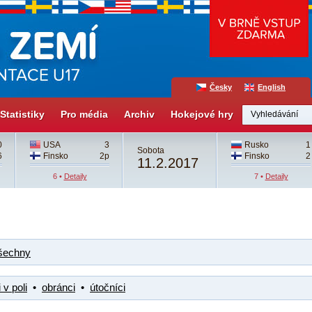
Česky
English
Statistiky
Pro média
Archiv
Hokejové hry
0
USA
3
Rusko
1
Sobota
6
Finsko
2p
Finsko
2
11.2.2017
6 •
Detaily
7 •
Detaily
šechny
 v poli
•
obránci
•
útočníci