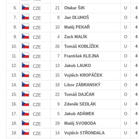
6.
21
Otakar ŠIK
U
4
CZE
7.
8
Jan DLUHOŠ
O
4
CZE
8.
10
Matěj PEKAŘ
U
4
CZE
9.
4
Zack MALÍK
O
4
CZE
10.
26
Tomáš KOBLÍŽEK
U
4
CZE
11.
7
František KLEJNA
O
4
CZE
12.
13
Jakub LAUKO
U
4
CZE
13.
15
Vojtěch KROPÁČEK
U
4
CZE
14.
18
Libor ZÁBRANSKÝ
O
4
CZE
15.
22
Tomáš DAJČAR
O
4
CZE
16.
9
Zdeněk SEDLÁK
U
4
CZE
17.
5
Jakub ADÁMEK
O
4
CZE
18.
29
Matěj SVOBODA
U
4
CZE
19.
14
Vojtěch STŘONDALA
U
4
CZE