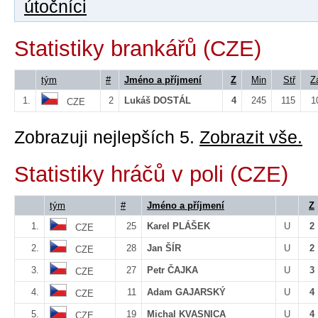
útočníci
Statistiky brankářů (CZE)
tým
#
Jméno a příjmení
Z
Min
Stř
Z
1.
2
Lukáš DOSTÁL
4
245
115
1
CZE
Zobrazuji nejlepších 5.
Zobrazit vše.
Statistiky hráčů v poli (CZE)
tým
#
Jméno a příjmení
Z
1.
25
Karel PLÁŠEK
U
2
CZE
2.
28
Jan ŠÍR
U
2
CZE
3.
27
Petr ČAJKA
U
3
CZE
4.
11
Adam GAJARSKÝ
U
4
CZE
5.
19
Michal KVASNICA
U
4
CZE