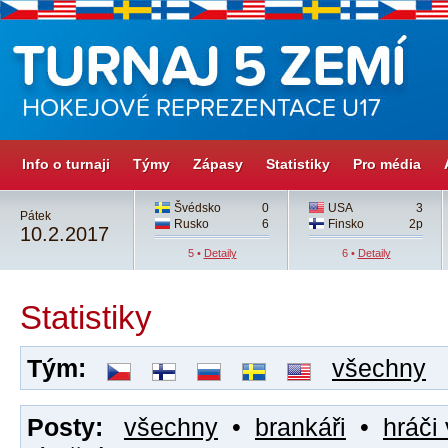
Info o turnaji
Týmy
Zápasy
Statistiky
Pro média
Švédsko
0
USA
3
Pátek
Rusko
6
Finsko
2p
10.2.2017
5 •
Detaily
6 •
Detaily
Statistiky
Tým:
všechny
Posty:
všechny
•
brankáři
•
hráči 