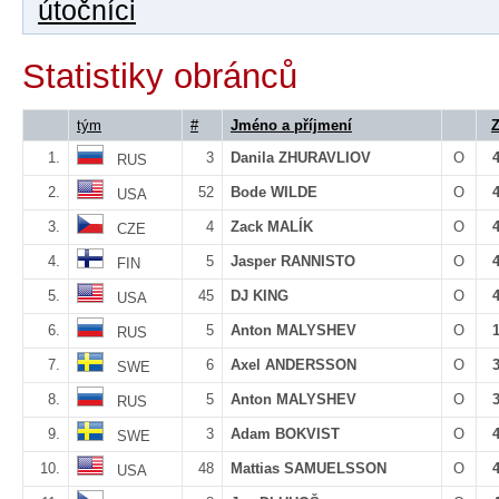
útočníci
Statistiky obránců
tým
#
Jméno a příjmení
1.
3
Danila ZHURAVLIOV
O
RUS
2.
52
Bode WILDE
O
USA
3.
4
Zack MALÍK
O
CZE
4.
5
Jasper RANNISTO
O
FIN
5.
45
DJ KING
O
USA
6.
5
Anton MALYSHEV
O
RUS
7.
6
Axel ANDERSSON
O
SWE
8.
5
Anton MALYSHEV
O
RUS
9.
3
Adam BOKVIST
O
SWE
10.
48
Mattias SAMUELSSON
O
USA