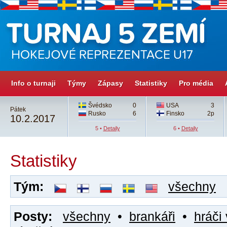
Info o turnaji
Týmy
Zápasy
Statistiky
Pro média
Švédsko
0
USA
3
Pátek
Rusko
6
Finsko
2p
10.2.2017
5 •
Detaily
6 •
Detaily
Statistiky
Tým:
všechny
Posty:
všechny
•
brankáři
•
hráči 