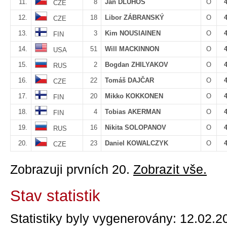
11.
8
Jan DLUHOŠ
O
CZE
12.
18
Libor ZÁBRANSKÝ
O
CZE
13.
3
Kim NOUSIAINEN
O
FIN
14.
51
Will MACKINNON
O
USA
15.
2
Bogdan ZHILYAKOV
O
RUS
16.
22
Tomáš DAJČAR
O
CZE
17.
20
Mikko KOKKONEN
O
FIN
18.
4
Tobias AKERMAN
O
FIN
19.
16
Nikita SOLOPANOV
O
RUS
20.
23
Daniel KOWALCZYK
O
CZE
Zobrazuji prvních 20.
Zobrazit vše.
Stav statistik
Statistiky byly vygenerovány: 12.02.2