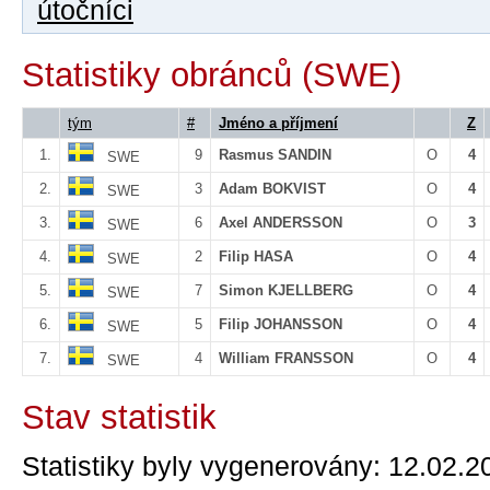
útočníci
Statistiky obránců (SWE)
tým
#
Jméno a příjmení
Z
1.
9
Rasmus SANDIN
O
4
SWE
2.
3
Adam BOKVIST
O
4
SWE
3.
6
Axel ANDERSSON
O
3
SWE
4.
2
Filip HASA
O
4
SWE
5.
7
Simon KJELLBERG
O
4
SWE
6.
5
Filip JOHANSSON
O
4
SWE
7.
4
William FRANSSON
O
4
SWE
Stav statistik
Statistiky byly vygenerovány: 12.02.2