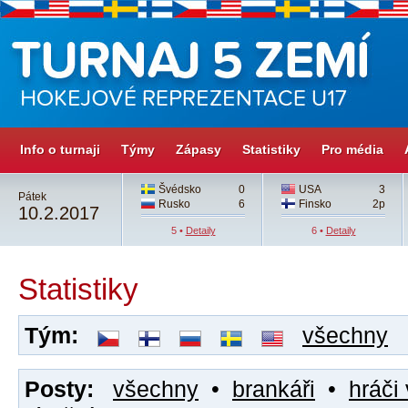
Info o turnaji
Týmy
Zápasy
Statistiky
Pro média
Švédsko
0
USA
3
Pátek
Rusko
6
Finsko
2p
10.2.2017
5 •
Detaily
6 •
Detaily
Statistiky
Tým:
všechny
Posty:
všechny
•
brankáři
•
hráči 