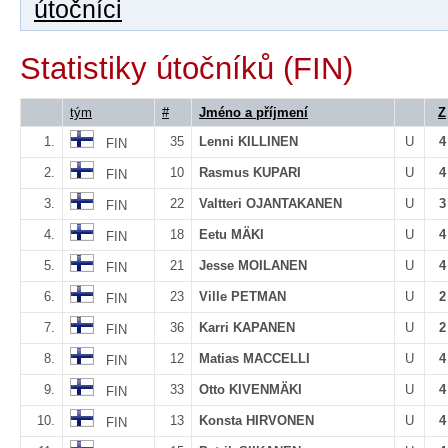
útočníci
Statistiky útočníků (FIN)
tým
#
Jméno a příjmení
Z
1.
35
Lenni KILLINEN
U
4
FIN
2.
10
Rasmus KUPARI
U
4
FIN
3.
22
Valtteri OJANTAKANEN
U
3
FIN
4.
18
Eetu MÄKI
U
4
FIN
5.
21
Jesse MOILANEN
U
4
FIN
6.
23
Ville PETMAN
U
2
FIN
7.
36
Karri KAPANEN
U
2
FIN
8.
12
Matias MACCELLI
U
4
FIN
9.
33
Otto KIVENMÄKI
U
4
FIN
10.
13
Konsta HIRVONEN
U
4
FIN