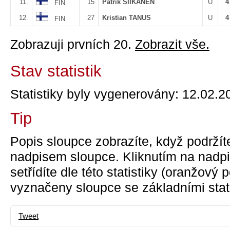
11.
15
Patrik SIIKANEN
U
4
FIN
12.
27
Kristian TANUS
U
4
FIN
Zobrazuji prvních 20.
Zobrazit vše.
Stav statistik
Statistiky byly vygenerovány: 12.02.2
Tip
Popis sloupce zobrazíte, když podržít
nadpisem sloupce. Kliknutím na nadpi
setřídíte dle této statistiky (oranžový
vyznačeny sloupce se základními stati
Tweet