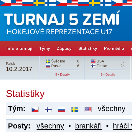
Info o turnaji
Týmy
Zápasy
Statistiky
Pro média
Švédsko
0
USA
3
Pátek
Rusko
6
Finsko
2p
10.2.2017
5 •
Detaily
6 •
Detaily
Statistiky
Tým:
všechny
Posty:
všechny
•
brankáři
•
hráči 