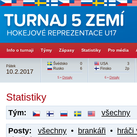
Info o turnaji
Týmy
Zápasy
Statistiky
Pro média
Švédsko
0
USA
3
Pátek
Rusko
6
Finsko
2p
10.2.2017
5 •
Detaily
6 •
Detaily
Statistiky
Tým:
všechny
Posty:
všechny
•
brankáři
•
hráči 