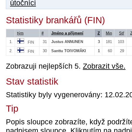
útočníci
Statistiky brankářů (FIN)
tým
#
Jméno a příjmení
Z
Min
Stř
1.
31
Justus ANNUNEN
3
181
103
FIN
2.
30
Santtu TOIVOMÄKI
1
60
29
FIN
Zobrazuji nejlepších 5.
Zobrazit vše.
Stav statistik
Statistiky byly vygenerovány: 12.02.2
Tip
Popis sloupce zobrazíte, když podržít
nadpisem sloupce. Kliknutím na nadpi