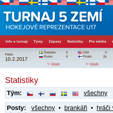
Info o turnaji
Týmy
Zápasy
Statistiky
Pro média
Švédsko
0
USA
3
Pátek
Rusko
6
Finsko
2p
10.2.2017
5 •
Detaily
6 •
Detaily
Statistiky
Tým:
všechny
Posty:
všechny
•
brankáři
•
hráči 