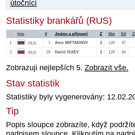
útočníci
Statistiky brankářů (RUS)
tým
#
Jméno a příjmení
Z
Min
Stř
Z
1.
1
Amir MIFTAKHOV
2
120
87
RUS
2.
29
Daniil ISAEV
2
120
66
RUS
Zobrazuji nejlepších 5.
Zobrazit vše.
Stav statistik
Statistiky byly vygenerovány: 12.02.2
Tip
Popis sloupce zobrazíte, když podržít
nadpisem sloupce. Kliknutím na nadpi