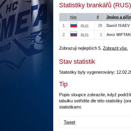
Statistiky brankářů (RUS)
tým
#
Jméno a příj
1.
29
Daniil ISAEV
RUS
2.
1
Amir MIFTA
RUS
Zobrazuji nejlepších 5.
Zobrazit vše.
Stav statistik
Statistiky byly vygenerovány: 12.02.2
Tip
Popis sloupce zobrazíte, když podrží
tabulku setřídíte dle této statistiky
statistikami.
Tweet