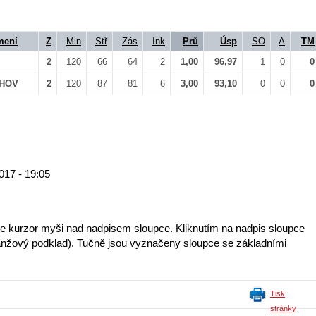
mení
Z
Min
Stř
Zás
Ink
Prů
Úsp
SO
A
TM
2
120
66
64
2
1,00
96,97
1
0
0
KHOV
2
120
87
81
6
3,00
93,10
0
0
0
017 - 19:05
te kurzor myši nad nadpisem sloupce. Kliknutím na nadpis sloupce
 (oranžový podklad). Tučně jsou vyznačeny sloupce se základními
Tisk
stránky