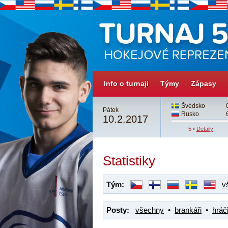
Info o turnaji
Týmy
Zápasy
3
Česko
3
Švédsko
Pátek
4
Švédsko
4sn
Rusko
10.2.2017
4 •
Detaily
5 •
Detaily
Statistiky
Tým:
v
Posty:
všechny
•
brankáři
•
hráči