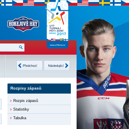
Česko
2
Finsko
3
Neděle
USA
4
Švédsko
4
Předchozí
Následující
12.2.2017
8 •
Detaily
9 •
Detaily
Rozpisy zápasů
Rozpis zápasů
Statistiky
Tabulka