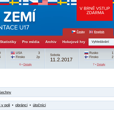
Česky
English
Statistiky
Pro média
Archiv
Hokejové hry
0
USA
3
Rusko
1
Sobota
6
Finsko
2p
Finsko
2
11.2.2017
6 •
Detaily
7 •
Detaily
šechny
 v poli
•
obránci
•
útočníci