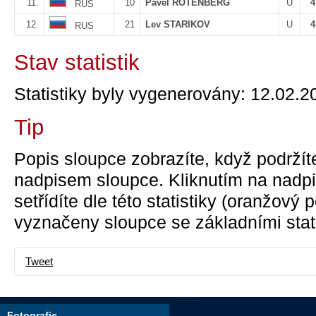
11.
10
Pavel ROTENBERG
U
4
RUS
12.
21
Lev STARIKOV
U
4
RUS
Stav statistik
Statistiky byly vygenerovány: 12.02.2
Tip
Popis sloupce zobrazíte, když podržít
nadpisem sloupce. Kliknutím na nadpi
setřídíte dle této statistiky (oranžový
vyznačeny sloupce se základními stati
Tweet
Fotografie