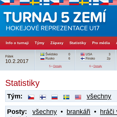
Info o turnaji
Týmy
Zápasy
Statistiky
Pro média
Švédsko
0
USA
3
Pátek
Rusko
6
Finsko
2p
10.2.2017
5 •
Detaily
6 •
Detaily
Statistiky
Tým:
všechny
Posty:
všechny
•
brankáři
•
hráči 