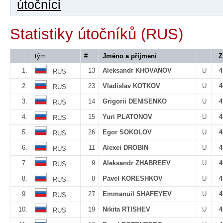
útočníci
Statistiky útočníků (RUS)
tým
#
Jméno a příjmení
Z
1.
13
Aleksandr KHOVANOV
U
4
RUS
2.
23
Vladislav KOTKOV
U
4
RUS
3.
14
Grigorii DENISENKO
U
4
RUS
4.
15
Yuri PLATONOV
U
4
RUS
5.
26
Egor SOKOLOV
U
4
RUS
6.
11
Alexei DROBIN
U
4
RUS
7.
9
Aleksandr ZHABREEV
U
4
RUS
8.
8
Pavel KORESHKOV
U
4
RUS
9.
27
Emmanuil SHAFEYEV
U
4
RUS
10.
19
Nikita RTISHEV
U
4
RUS