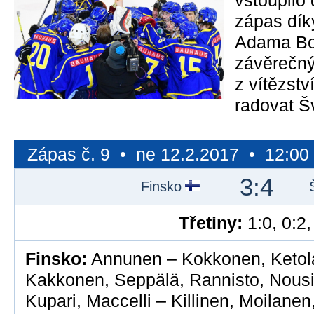
vstoupilo
zápas dík
Adama Bok
závěrečný
z vítězstv
radovat Š
Zápas č. 9 • ne 12.2.2017 • 12:0
3:4
Finsko
Třetiny:
1:0, 0:2,
Finsko:
Annunen – Kokkonen, Ketol
Kakkonen, Seppälä, Rannisto, Nousi
Kupari, Maccelli – Killinen, Moilane