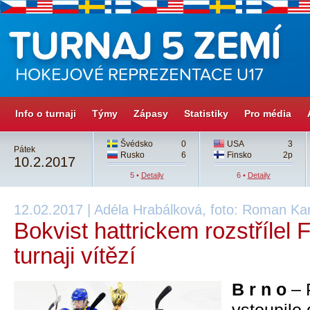
Info o turnaji
Týmy
Zápasy
Statistiky
Pro média
Švédsko
0
USA
3
Pátek
Rusko
6
Finsko
2p
10.2.2017
5 •
Detaily
6 •
Detaily
12.02.2017 | Adéla Hrabálková, foto: Roman Kan
Bokvist hattrickem rozstřílel
turnaji vítězí
B r n o
– 