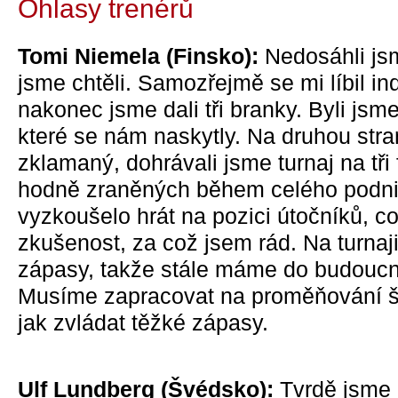
Ohlasy trenérů
Tomi Niemela (Finsko):
Nedosáhli jsm
jsme chtěli. Samozřejmě se mi líbil ind
nakonec jsme dali tři branky. Byli jsme
které se nám naskytly. Na druhou str
zklamaný, dohrávali jsme turnaj na tři
hodně zraněných během celého podnik
vyzkoušelo hrát na pozici útočníků, c
zkušenost, za což jsem rád. Na turnaji 
zápasy, takže stále máme do budoucn
Musíme zapracovat na proměňování š
jak zvládat těžké zápasy.
Ulf Lundberg (Švédsko):
Tvrdě jsme 