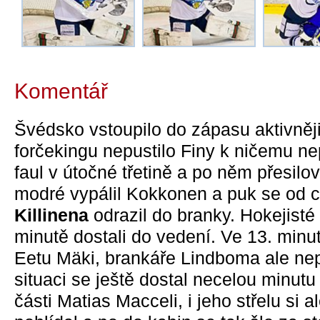
Komentář
Švédsko vstoupilo do zápasu aktivněj
forčekingu nepustilo Finy k ničemu nep
faul v útočné třetině a po něm přesilo
modré vypálil Kokkonen a puk se od 
Killinena
odrazil do branky. Hokejisté
minutě dostali do vedení. Ve 13. minu
Eetu Mäki, brankáře Lindboma ale ne
situaci se ještě dostal necelou minut
části Matias Macceli, i jeho střelu si