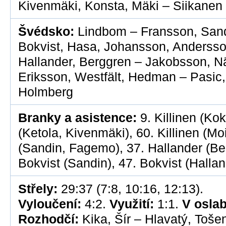
Kivenmäki, Konsta, Mäki – Siikanen
Švédsko:
Lindbom – Fransson, Sandi
Bokvist, Hasa, Johansson, Anderss
Hallander, Berggren – Jakobsson, N
Eriksson, Westfält, Hedman – Pasic
Holmberg
Branky a asistence:
9. Killinen (Ko
(Ketola, Kivenmäki), 60. Killinen (Mo
(Sandin, Fagemo), 37. Hallander (Be
Bokvist (Sandin), 47. Bokvist (Hallan
Střely:
29:37 (7:8, 10:16, 12:13).
Vyloučení:
4:2.
Využití:
1:1.
V oslab
Rozhodčí:
Kika, Šír – Hlavatý, Toše