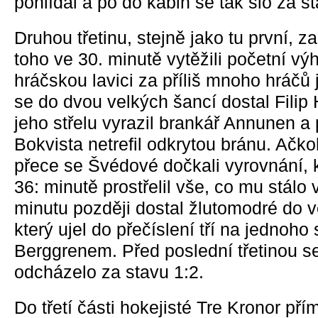
pohlídal a po do kabin se tak šlo za st
Druhou třetinu, stejně jako tu první, z
toho ve 30. minutě vytěžili početní vý
hráčskou lavici za příliš mnoho hráčů 
se do dvou velkých šancí dostal Filip 
jeho střelu vyrazil brankář Annunen a 
Bokvista netrefil odkrytou bránu. Ačkol
přece se Švédové dočkali vyrovnání,
36: minutě prostřelil vše, co mu stálo
minutu později dostal žlutomodré do 
který ujel do přečíslení tří na jedno
Berggrenem. Před poslední třetinou s
odcházelo za stavu 1:2.
Do třetí části hokejisté Tre Kronor přím