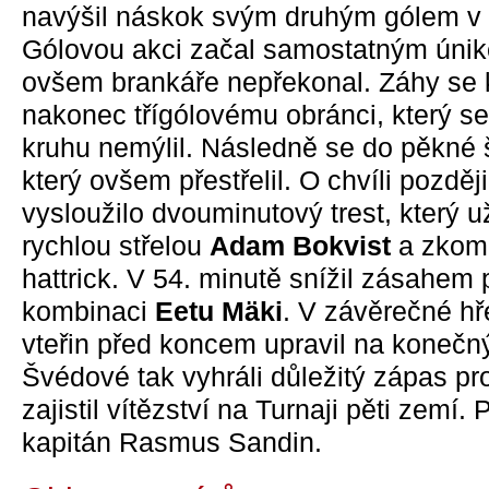
navýšil náskok svým druhým gólem 
Gólovou akci začal samostatným únik
ovšem brankáře nepřekonal. Záhy se k
nakonec třígólovému obránci, který s
kruhu nemýlil. Následně se do pěkné 
který ovšem přestřelil. O chvíli pozděj
vysloužilo dvouminutový trest, který u
rychlou střelou
Adam Bokvist
a zkomp
hattrick. V 54. minutě snížil zásahem 
kombinaci
Eetu Mäki
. V závěrečné hře
vteřin před koncem upravil na konečn
Švédové tak vyhráli důležitý zápas pro
zajistil vítězství na Turnaji pěti zemí.
kapitán Rasmus Sandin.