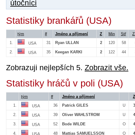
útočníci
Statistiky brankářů (USA)
tým
#
Jméno a příjmení
Z
Min
Stř
Z
1.
31
Ryan ULLAN
2
120
58
USA
2.
35
Keegan KARKI
2
122
44
USA
Zobrazuji nejlepších 5.
Zobrazit vše.
Statistiky hráčů v poli (USA)
tým
#
Jméno a příjmení
1.
36
Patrick GILES
U
USA
2.
39
Oliver WAHLSTROM
U
USA
3.
52
Bode WILDE
O
USA
4.
48
Mattias SAMUELSSON
O
USA