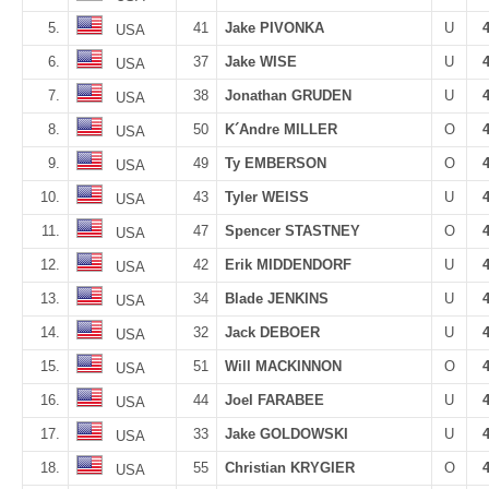
5.
41
Jake PIVONKA
U
USA
6.
37
Jake WISE
U
USA
7.
38
Jonathan GRUDEN
U
USA
8.
50
K´Andre MILLER
O
USA
9.
49
Ty EMBERSON
O
USA
10.
43
Tyler WEISS
U
USA
11.
47
Spencer STASTNEY
O
USA
12.
42
Erik MIDDENDORF
U
USA
13.
34
Blade JENKINS
U
USA
14.
32
Jack DEBOER
U
USA
15.
51
Will MACKINNON
O
USA
16.
44
Joel FARABEE
U
USA
17.
33
Jake GOLDOWSKI
U
USA
18.
55
Christian KRYGIER
O
USA