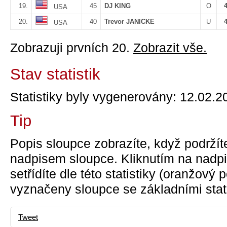
19.
45
DJ KING
O
USA
20.
40
Trevor JANICKE
U
USA
Zobrazuji prvních 20.
Zobrazit vše.
Stav statistik
Statistiky byly vygenerovány: 12.02.2
Tip
Popis sloupce zobrazíte, když podržít
nadpisem sloupce. Kliknutím na nadpi
setřídíte dle této statistiky (oranžový
vyznačeny sloupce se základními stati
Tweet