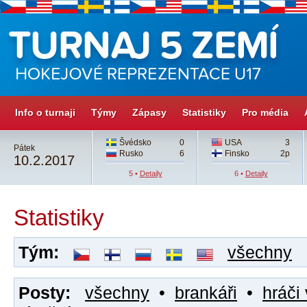
Info o turnaji
Týmy
Zápasy
Statistiky
Pro média
Švédsko
0
USA
3
Pátek
Rusko
6
Finsko
2p
10.2.2017
5 •
Detaily
6 •
Detaily
Statistiky
Tým:
všechny
Posty:
všechny
•
brankáři
•
hráči 