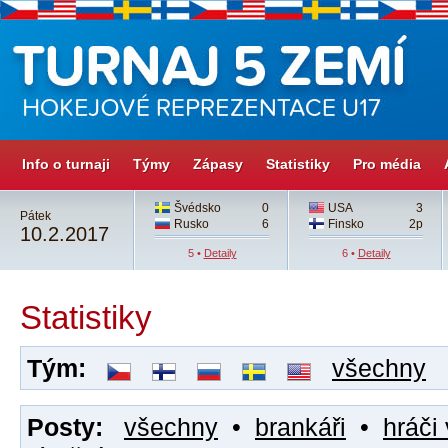
Info o turnaji
Týmy
Zápasy
Statistiky
Pro média
Švédsko
0
USA
3
Pátek
Rusko
6
Finsko
2p
10.2.2017
5 •
Detaily
6 •
Detaily
Statistiky
Tým:
všechny
Posty:
všechny
•
brankáři
•
hráči 