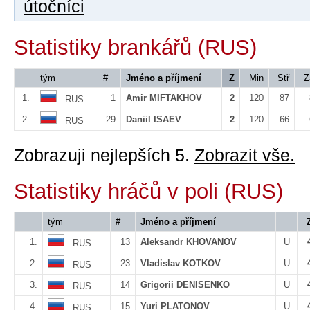
útočníci
Statistiky brankářů (RUS)
tým
#
Jméno a příjmení
Z
Min
Stř
Z
1.
1
Amir MIFTAKHOV
2
120
87
RUS
2.
29
Daniil ISAEV
2
120
66
RUS
Zobrazuji nejlepších 5.
Zobrazit vše.
Statistiky hráčů v poli (RUS)
tým
#
Jméno a příjmení
1.
13
Aleksandr KHOVANOV
U
RUS
2.
23
Vladislav KOTKOV
U
RUS
3.
14
Grigorii DENISENKO
U
RUS
4.
15
Yuri PLATONOV
U
RUS