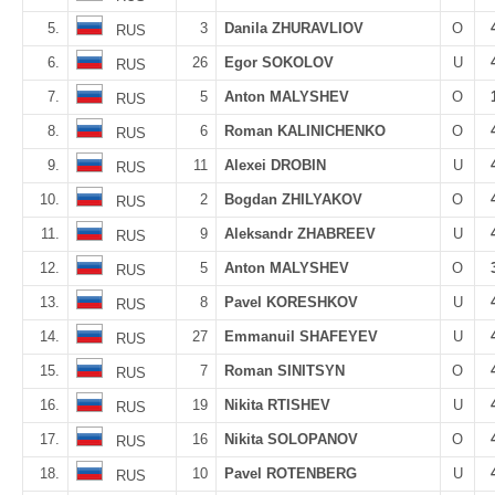
5.
3
Danila ZHURAVLIOV
O
RUS
6.
26
Egor SOKOLOV
U
RUS
7.
5
Anton MALYSHEV
O
RUS
8.
6
Roman KALINICHENKO
O
RUS
9.
11
Alexei DROBIN
U
RUS
10.
2
Bogdan ZHILYAKOV
O
RUS
11.
9
Aleksandr ZHABREEV
U
RUS
12.
5
Anton MALYSHEV
O
RUS
13.
8
Pavel KORESHKOV
U
RUS
14.
27
Emmanuil SHAFEYEV
U
RUS
15.
7
Roman SINITSYN
O
RUS
16.
19
Nikita RTISHEV
U
RUS
17.
16
Nikita SOLOPANOV
O
RUS
18.
10
Pavel ROTENBERG
U
RUS