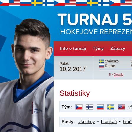
Info o turnaji
Týmy
Zápasy
3
Česko
3
Švédsko
Pátek
4
Švédsko
4sn
Rusko
10.2.2017
4 •
Detaily
5 •
Detaily
Statistiky
Tým:
v
Posty:
všechny
•
brankáři
•
hráči