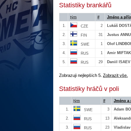
Statistiky brankářů
tým
#
Jméno a příj
1.
2
Lukáš DOST
CZE
2.
31
Justus ANN
FIN
3.
1
Olof LINDB
SWE
4.
1
Amir MIFTA
RUS
5.
29
Daniil ISAEV
RUS
Zobrazuji nejlepších 5.
Zobrazit vše.
Statistiky hráčů v poli
tým
#
Jméno a 
1.
3
Adam BO
SWE
2.
13
Aleksan
RUS
3.
23
Vladisla
RUS