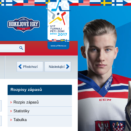
Česko
2
Finsko
3
Neděle
USA
4
Švédsko
4
Předchozí
Následující
12.2.2017
8 •
Detaily
9 •
Detaily
Rozpisy zápasů
Rozpis zápasů
Statistiky
Tabulka