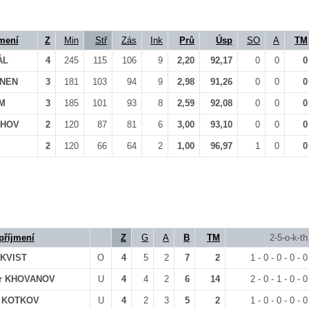
mení
Z
Min
Stř
Zás
Ink
Prů
Úsp
SO
A
TM
ÁL
4
245
115
106
9
2,20
92,17
0
0
0
UNEN
3
181
103
94
9
2,98
91,26
0
0
0
OM
3
185
101
93
8
2,59
92,08
0
0
0
KHOV
2
120
87
81
6
3,00
93,10
0
0
0
2
120
66
64
2
1,00
96,97
1
0
0
příjmení
Z
G
A
B
TM
2-5-o-k-th
KVIST
O
4
5
2
7
2
1 - 0 - 0 - 0 - 0
dr KHOVANOV
U
4
4
2
6
14
2 - 0 - 1 - 0 - 0
v KOTKOV
U
4
2
3
5
2
1 - 0 - 0 - 0 - 0