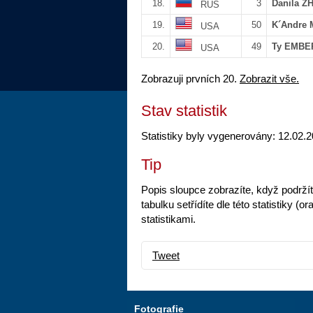
18.
3
Danila 
RUS
19.
50
K´Andre 
USA
20.
49
Ty EMB
USA
Zobrazuji prvních 20.
Zobrazit vše.
Stav statistik
Statistiky byly vygenerovány: 12.02.2
Tip
Popis sloupce zobrazíte, když podrží
tabulku setřídíte dle této statistiky
statistikami.
Tweet
Fotografie