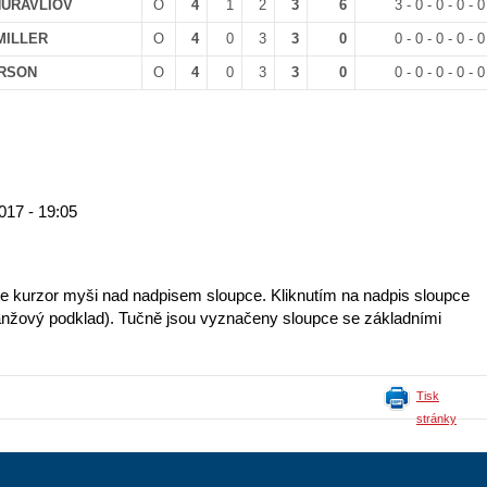
ZHURAVLIOV
O
4
1
2
3
6
3 - 0 - 0 - 0 - 0
MILLER
O
4
0
3
3
0
0 - 0 - 0 - 0 - 0
ERSON
O
4
0
3
3
0
0 - 0 - 0 - 0 - 0
017 - 19:05
te kurzor myši nad nadpisem sloupce. Kliknutím na nadpis sloupce
 (oranžový podklad). Tučně jsou vyznačeny sloupce se základními
Tisk
stránky