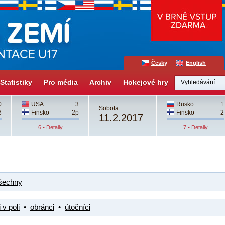
Česky
English
Statistiky
Pro média
Archiv
Hokejové hry
0
USA
3
Rusko
1
Sobota
6
Finsko
2p
Finsko
2
11.2.2017
6 •
Detaily
7 •
Detaily
šechny
 v poli
•
obránci
•
útočníci