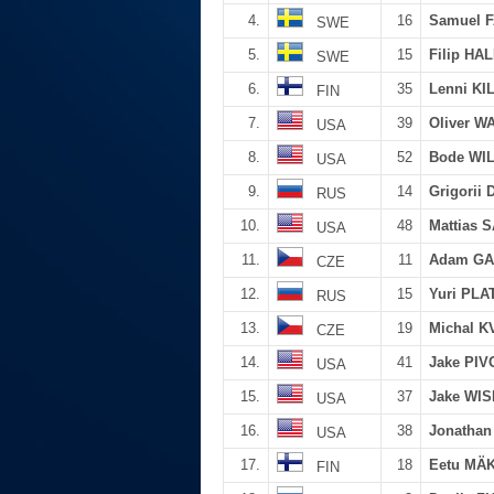
4.
16
Samuel 
SWE
5.
15
Filip H
SWE
6.
35
Lenni KI
FIN
7.
39
Oliver 
USA
8.
52
Bode WI
USA
9.
14
Grigorii
RUS
10.
48
Mattias
USA
11.
11
Adam G
CZE
12.
15
Yuri PL
RUS
13.
19
Michal 
CZE
14.
41
Jake PI
USA
15.
37
Jake WIS
USA
16.
38
Jonatha
USA
17.
18
Eetu MÄK
FIN