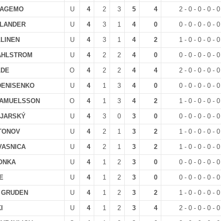
FAGEMO
U
4
2
3
5
4
2 - 0 - 0 - 0 - 0
ALLANDER
U
4
3
1
4
0
0 - 0 - 0 - 0 - 0
LLINEN
U
4
3
1
4
2
1 - 0 - 0 - 0 - 0
WAHLSTROM
U
4
2
2
4
0
0 - 0 - 0 - 0 - 0
LDE
O
4
2
2
4
4
2 - 0 - 0 - 0 - 0
 DENISENKO
U
4
1
3
4
0
0 - 0 - 0 - 0 - 0
 SAMUELSSON
O
4
1
3
4
2
1 - 0 - 0 - 0 - 0
AJARSKÝ
U
4
3
0
3
0
0 - 0 - 0 - 0 - 0
ATONOV
U
4
2
1
3
2
1 - 0 - 0 - 0 - 0
KVASNICA
U
4
2
1
3
2
1 - 0 - 0 - 0 - 0
VONKA
U
4
1
2
3
0
0 - 0 - 0 - 0 - 0
E
U
4
1
2
3
0
0 - 0 - 0 - 0 - 0
n GRUDEN
U
4
1
2
3
2
1 - 0 - 0 - 0 - 0
I
U
4
1
2
3
4
2 - 0 - 0 - 0 - 0