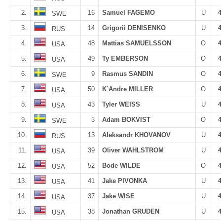
2.
16
Samuel FAGEMO
U
SWE
3.
14
Grigorii DENISENKO
U
RUS
4.
48
Mattias SAMUELSSON
O
USA
5.
49
Ty EMBERSON
O
USA
6.
9
Rasmus SANDIN
O
SWE
7.
50
K´Andre MILLER
O
USA
8.
43
Tyler WEISS
U
USA
9.
3
Adam BOKVIST
O
SWE
10.
13
Aleksandr KHOVANOV
U
RUS
11.
39
Oliver WAHLSTROM
U
USA
12.
52
Bode WILDE
O
USA
13.
41
Jake PIVONKA
U
USA
14.
37
Jake WISE
U
USA
15.
38
Jonathan GRUDEN
U
USA