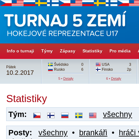
Info o turnaji
Týmy
Zápasy
Statistiky
Pro média
Švédsko
0
USA
3
Pátek
Rusko
6
Finsko
2p
10.2.2017
5 •
Detaily
6 •
Detaily
Statistiky
Tým:
všechny
Posty:
všechny
•
brankáři
•
hráči 