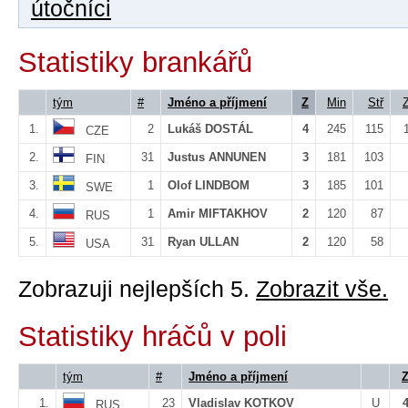
útočníci
Statistiky brankářů
tým
#
Jméno a příjmení
Z
Min
Stř
1.
2
Lukáš DOSTÁL
4
245
115
CZE
2.
31
Justus ANNUNEN
3
181
103
FIN
3.
1
Olof LINDBOM
3
185
101
SWE
4.
1
Amir MIFTAKHOV
2
120
87
RUS
5.
31
Ryan ULLAN
2
120
58
USA
Zobrazuji nejlepších 5.
Zobrazit vše.
Statistiky hráčů v poli
tým
#
Jméno a příjmení
1.
23
Vladislav KOTKOV
U
RUS