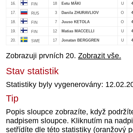
16.
18
Eetu MÄKI
U
FIN
17.
3
Danila ZHURAVLIOV
O
RUS
18.
7
Juuso KETOLA
O
FIN
19.
12
Matias MACCELLI
U
FIN
20.
17
Jonatan BERGGREN
U
SWE
Zobrazuji prvních 20.
Zobrazit vše.
Stav statistik
Statistiky byly vygenerovány: 12.02.2
Tip
Popis sloupce zobrazíte, když podržít
nadpisem sloupce. Kliknutím na nadpi
setřídíte dle této statistiky (oranžový