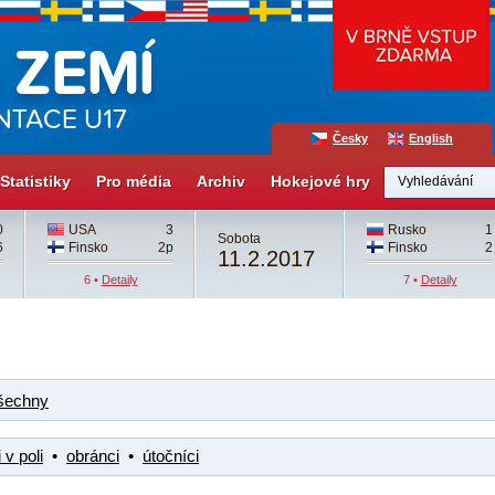
Česky
English
Statistiky
Pro média
Archiv
Hokejové hry
0
USA
3
Rusko
1
Sobota
6
Finsko
2p
Finsko
2
11.2.2017
6 •
Detaily
7 •
Detaily
šechny
 v poli
•
obránci
•
útočníci