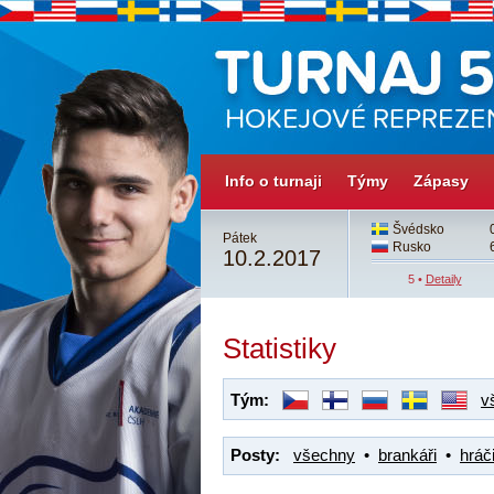
Info o turnaji
Týmy
Zápasy
3
Česko
3
Švédsko
Pátek
4
Švédsko
4sn
Rusko
10.2.2017
4 •
Detaily
5 •
Detaily
Statistiky
Tým:
v
Posty:
všechny
•
brankáři
•
hráči