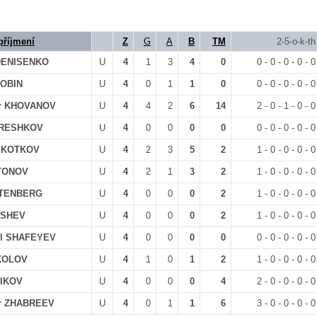
příjmení
Z
G
A
B
TM
2-5-o-k-th
 DENISENKO
U
4
1
3
4
0
0 - 0 - 0 - 0 - 0
ROBIN
U
4
0
1
1
0
0 - 0 - 0 - 0 - 0
dr KHOVANOV
U
4
4
2
6
14
2 - 0 - 1 - 0 - 0
ORESHKOV
U
4
0
0
0
0
0 - 0 - 0 - 0 - 0
v KOTKOV
U
4
2
3
5
2
1 - 0 - 0 - 0 - 0
ATONOV
U
4
2
1
3
2
1 - 0 - 0 - 0 - 0
OTENBERG
U
4
0
0
0
2
1 - 0 - 0 - 0 - 0
TISHEV
U
4
0
0
0
2
1 - 0 - 0 - 0 - 0
l SHAFEYEV
U
4
0
0
0
0
0 - 0 - 0 - 0 - 0
KOLOV
U
4
1
0
1
2
1 - 0 - 0 - 0 - 0
RIKOV
U
4
0
0
0
4
2 - 0 - 0 - 0 - 0
dr ZHABREEV
U
4
0
1
1
6
3 - 0 - 0 - 0 - 0