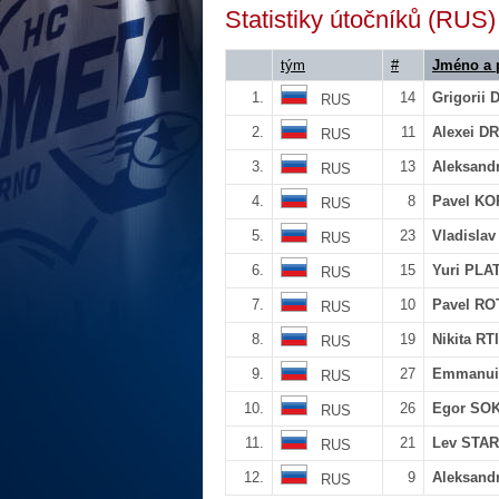
Statistiky útočníků (RUS)
tým
#
Jméno a 
1.
14
Grigorii
RUS
2.
11
Alexei D
RUS
3.
13
Aleksan
RUS
4.
8
Pavel K
RUS
5.
23
Vladisla
RUS
6.
15
Yuri PL
RUS
7.
10
Pavel R
RUS
8.
19
Nikita R
RUS
9.
27
Emmanui
RUS
10.
26
Egor SO
RUS
11.
21
Lev STA
RUS
12.
9
Aleksan
RUS