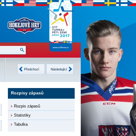
Česko
2
Finsko
3
Neděle
USA
4
Švédsko
4
Předchozí
Následující
12.2.2017
8 •
Detaily
9 •
Detaily
Rozpisy zápasů
Rozpis zápasů
Statistiky
Tabulka